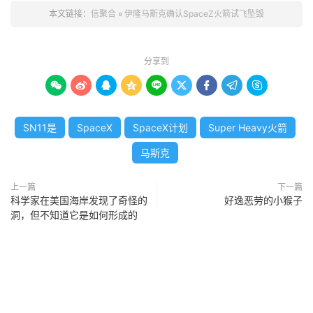
本文链接：
信聚合
»
伊隆马斯克确认SpaceZ火箭试飞坠毁
分享到









SN11是
SpaceX
SpaceX计划
Super Heavy火箭
马斯克
上一篇
下一篇
科学家在美国海岸发现了奇怪的
好逸恶劳的小猴子
洞，但不知道它是如何形成的