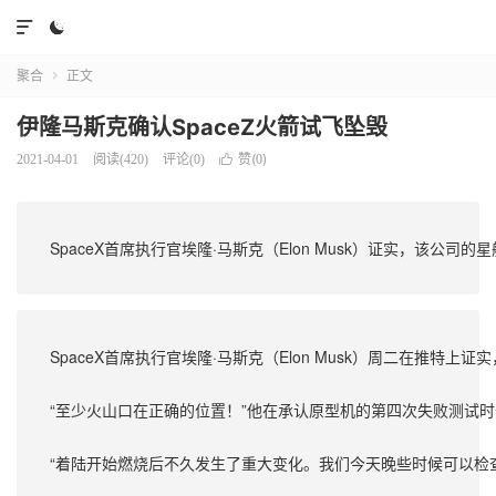


聚合
正文

伊隆马斯克确认SpaceZ火箭试飞坠毁
赞(
)
2021-04-01
阅读(
420
)
评论(0)

0
SpaceX首席执行官埃隆·马斯克（Elon Musk）证实，该
SpaceX首席执行官埃隆·马斯克（Elon Musk）周二在推
“至少火山口在正确的位置！”他在承认原型机的第四次失败测试时
“着陆开始燃烧后不久发生了重大变化。我们今天晚些时候可以检查