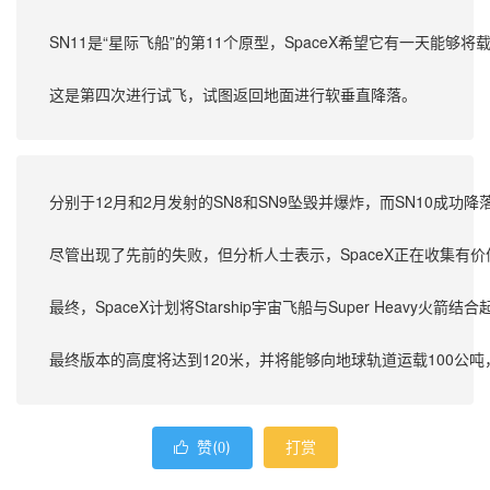
SN11是“星际飞船”的第11个原型，SpaceX希望它有一天能够
这是第四次进行试飞，试图返回地面进行软垂直降落。
分别于12月和2月发射的SN8和SN9坠毁并爆炸，而SN10成功
尽管出现了先前的失败，但分析人士表示，SpaceX正在收集有
最终，SpaceX计划将Starship宇宙飞船与Super Heavy火
最终版本的高度将达到120米，并将能够向地球轨道运载100公
赞(
)
打赏

0