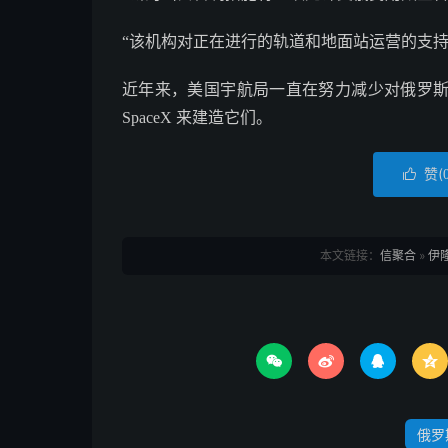
“该机构对正在进行的轨道和地面站运营的支持
近年来，美国宇航局一直在努力减少对俄罗
SpaceX 来建造它们。
赞(

本文链接：
信聚合
»
伊




俄罗