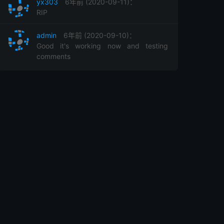
yx303
6年前 (2020-09-11)：
RIP
admin
6年前 (2020-09-10)：
Good it's working now and testing
comments