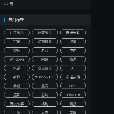
« 2 月
热门标签
儿童故事
睡前故事
苏珊米勒
宇宙
动物故事
健康
微软
游戏
中国
Windows
网站
旅游
水逆
成语故事
AI
新冠
Windows 11
童话故事
手机
黑洞
UFO
摄影
芯片
COVID-19
历史故事
福利
科技
生物
太空
美国