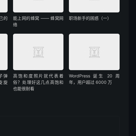
己的
能上网的蜂窝 —— 蜂窝网
职场新手的困惑（一）
络
子弹
高饱和度照片就代表着
WordPress 诞生 20 周
旋旋
俗？处理好这几点高饱和
年，用户超过 6000 万
也能很耐看