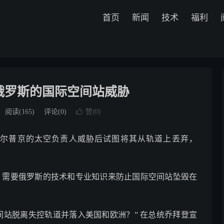
首页
新闻
技术
福利
俄罗斯的国际空间站威胁
赞(
)
阅读(
165
)
评论(0)

0
尔普京的太空负责人威胁后试图将其从轨道上丢弃，
，需要俄罗斯的技术和专业知识来防止国际空间站坠毁在
间站脱离失控轨道并落入美国和欧洲？” 在总统乔拜登宣