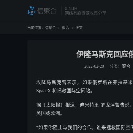
XINJH
网络有趣资源收集分享
当前位置：
信聚合
聚合
正文


伊隆马斯克回应
2022-02-28
分类：
聚合
埃隆马斯克曾表示，如果俄罗斯在弗拉基米
SpaceX 将拯救国际空间站。
据《太阳报》报道，迪米特里·罗戈津警告说
美国或欧洲。
“如果你阻止与我们的合作，谁来拯救国际空