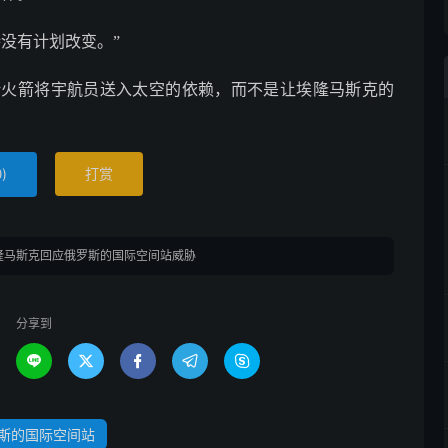
没有计划改变。”
斯火箭将宇航员送入太空的依赖，而不是让埃隆马斯克的
)
打赏
0
隆马斯克回应俄罗斯的国际空间站威胁
分享到





斯的国际空间站