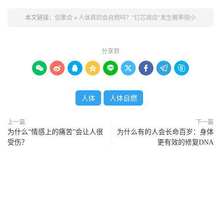
本文链接：
信聚合
»
人体真的会自燃吗？“灯芯效应”发生概率极小
分享到









人体
人体自燃
上一篇
下一篇
为什么“情感上的痛苦”会让人很
为什么有的人会长命百岁：身体
受伤？
更有效的修复DNA