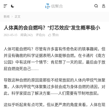




新闻
正文

人体真的会自燃吗？“灯芯效应”发生概率极小
赞(
)
2021-05-15
阅读(
242
)
评论(0)

0
人体可能自燃吗？尽管有许多富有传奇色彩的轶事趣闻，但
并没有确凿的科学证据表明人体能够自燃。在卡通片《南方
公园》中有这样一个情节：肯尼憋了一天的屁，最后由于放
屁自燃烧死自己……
导致这种自燃的原因是那些不经常放屁的人体内甲烷气体聚
集，人体内甲烷气体聚集过多就会成为身体自燃的诱因，对
此，科学家提出了解决方案——人们需要有节制地放屁。
这似乎听起来有点可笑，但从更严肃的角度来看，人体在现