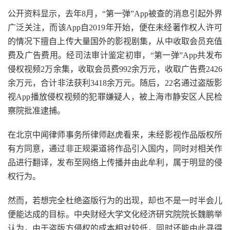
公开资料显示，去年8月，“第一弹”App被查的消息引起外界
广泛关注，而该App自2019年开始，便在未经著作权人许可
的情况下擅自上传大量国外的影视剧集，从中收取会员充值
费及广告费用。经司法审计鉴定初审，“第一弹”App共发布
侵权视频2万余集，收取会员费992余万元，收取广告费2426
余万元，合计非法获利3418余万元。随后，22名通过盗版影
视App播放侵权视频的犯罪嫌疑人，被上海市静安区人民检
察院批准逮捕。
在北京中闻律师事务所律师赵虎看来，未经影视作品版权所
有方同意，通过非正规渠道将作品引入国内，同时对相关作
品进行翻译，发布至网络上传播并由此牟利，属于明显的侵
权行为。
然而，若想完全杜绝盗版行为的出现，却也不是一时半会儿
便能达成的目标。中央财经大学文化经济研究院院长魏鹏举
认为，由于盗版方侵权的成本相对较低，同时还能由此寻得