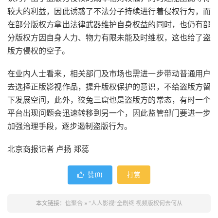
较大的利益，因此诱惑了不法分子持续进行着侵权行为，而
在部分版权方拿出法律武器维护自身权益的同时，也仍有部
分版权方因自身人力、物力有限未能及时维权，这也给了盗
版方侵权的空子。
在业内人士看来，相关部门及市场也需进一步带动普通用户
去选择正版影视作品，提升版权保护的意识，不给盗版方留
下发展空间，此外，狡兔三窟也是盗版方的常态，有时一个
平台出现问题会迅速转移到另一个，因此监管部门要进一步
加强治理手段，逐步遏制盗版行为。
北京商报记者 卢扬 郑蕊
赞(
)
打赏

0
本文链接：
信聚合
»
“人人影视”全剧终 视频版权何去何从