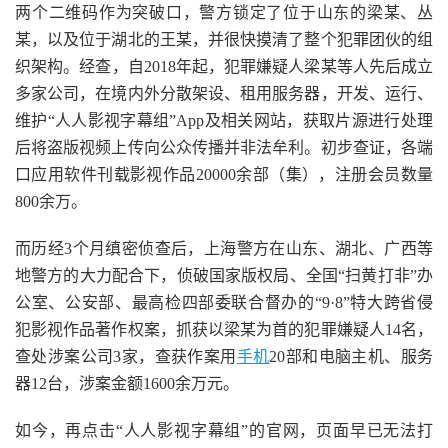
两个二维码作为突破口，警方锁定了位于山东的梁某、丛
某，以及位于湖北的王某，并很快摸清了整个犯罪团伙的组
织架构。经查，自2018年起，犯罪嫌疑人梁某等人先后成立
多家公司，在境内外分散架设、租用服务器，开发、运行、
维护“人人影视字幕组”App及相关网站，获取片源进行处理
后将盗版视频上传向公众传播并非法牟利。初步查证，各端
口应用软件刊载影视作品20000余部（集），注册会员数量
800余万。
而历经3个月缜密侦查后，上海警方在山东、湖北、广西等
地警方的大力配合下，侦破国家版权局、全国“扫黄打非”办
公室、公安部、最高检四部委联合督办的“9·8”特大跨省侵
犯影视作品著作权案，抓获以梁某为首的犯罪嫌疑人14名，
查处涉案公司3家，查获作案用
手机
20部和电脑主机、服务
器12台，涉案金额1600余万元。
如今，再点击“人人影视字幕组”的官网，页面早已无法打