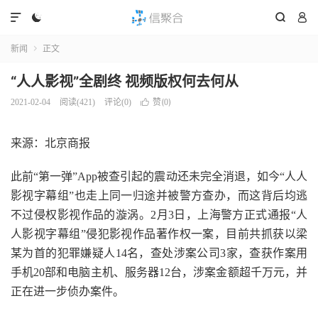




新闻
正文

“人人影视”全剧终 视频版权何去何从
赞(
)
2021-02-04
阅读(
421
)
评论(0)

0
来源：北京商报
此前“第一弹”App被查引起的震动还未完全消退，如今“人人
影视字幕组”也走上同一归途并被警方查办，而这背后均逃
不过侵权影视作品的漩涡。2月3日，上海警方正式通报“人
人影视字幕组”侵犯影视作品著作权一案，目前共抓获以梁
某为首的犯罪嫌疑人14名，查处涉案公司3家，查获作案用
手机20部和电脑主机、服务器12台，涉案金额超千万元，并
正在进一步侦办案件。