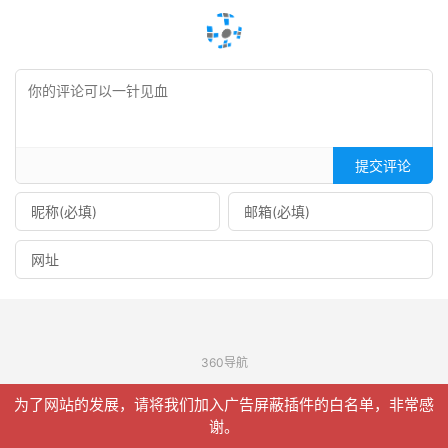
提交评论
360导航
© 2026
信聚合
网站地图
为了网站的发展，请将我们加入广告屏蔽插件的白名单，非常感
请求次数：26 次，加载用时：0.144 秒，内存占用：9.99 MB
谢。