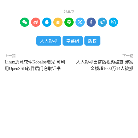
分享到









人人影视
字幕组
版权
上一篇
下一篇
Linux恶意软件Kobalos曝光 可利
人人影视因盗版视频被查 涉案
用OpenSSH软件后门窃取证书
金额超1600万14人被抓