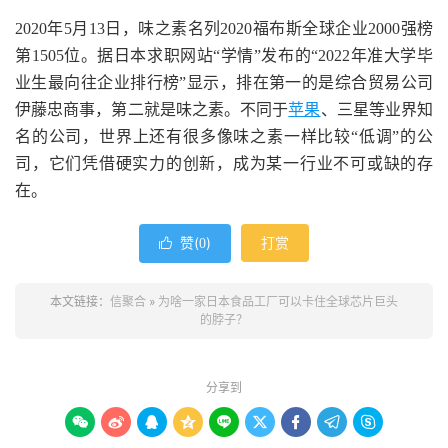
2020年5月13日，味之素名列2020福布斯全球企业2000强榜
第1505位。据日本求职网站“学情”发布的“2022年准大学毕
业生最向往企业排行榜”显示，排在第一的是综合贸易公司
伊藤忠商事，第二就是味之素。不同于
苹果
、三星等业界知
名的公司，世界上还有很多像味之素一样比较“低调”的公
司，它们凭借硬实力的创新，成为某一行业不可或缺的存
在。
赞(
)
打赏

0
本文链接：
信聚合
»
为啥一家日本食品工厂可以卡住全球芯片巨头
的脖子？
分享到








