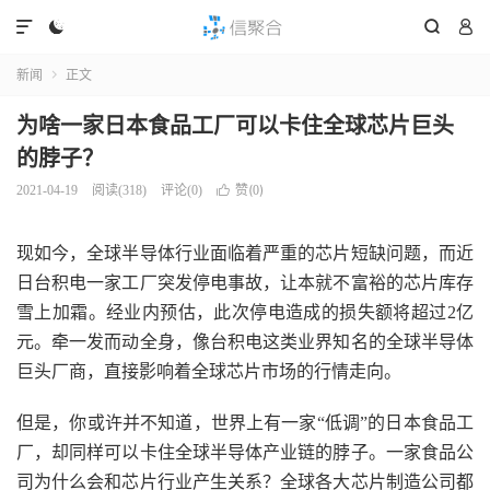




新闻
正文

为啥一家日本食品工厂可以卡住全球芯片巨头
的脖子？
赞(
)
2021-04-19
阅读(
318
)
评论(0)

0
现如今，全球半导体行业面临着严重的芯片短缺问题，而近
日台积电一家工厂突发停电事故，让本就不富裕的芯片库存
雪上加霜。经业内预估，此次停电造成的损失额将超过2亿
元。牵一发而动全身，像台积电这类业界知名的全球半导体
巨头厂商，直接影响着全球芯片市场的行情走向。
但是，你或许并不知道，世界上有一家“低调”的日本食品工
厂，却同样可以卡住全球半导体产业链的脖子。一家食品公
司为什么会和芯片行业产生关系？全球各大芯片制造公司都