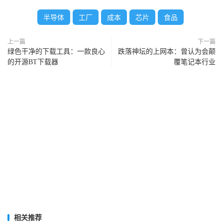
半导体
工厂
成本
芯片
食品
上一篇
下一篇
绿色干净的下载工具：一款良心
跌落神坛的上网本：曾认为会颠
的开源BT下载器
覆笔记本行业
相关推荐