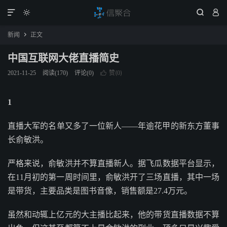




新闻
正文

中国互联网大佬直播简史
赞(
)
2021-11-25
阅读(
170
)
评论(0)

0
1
直播大军的名单又多了一位新人——年逾花甲的新东方董事
长俞敏洪。
严格来说，俞敏洪并不算直播新人。据飞瓜数据平台显示，
在11月初的第一周时间里，俞敏洪开了三场直播，其中一场
是带货，主要品类是图书音像，销售额是27.4万元。
虽然和动辄上亿元的大主播比起来，他的带货直播数据不算