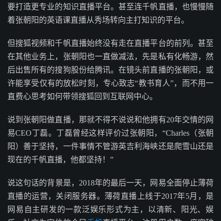
要打造更专业的知识直播平台。甚至连千帆直播，也慢慢随
着张朝阳的英语课直播从秀场转向主打知识的平台。
但搜狐视频和千帆直播始终没有走在直播平台的前列。甚至
在其他业务上，张朝阳也一直做减法，先是私有化畅游，然
后出售所有的搜狗股份给腾讯。在镜头前直播的张朝阳，或
许能享受仅有的放松时刻，专心致志“教书育人”，而不用一
直费心思考如何带领搜狐回到互联网中心。
说到张朝阳做直播，那就不得不说说和他拥有20年交情的网
易CEO丁磊。丁磊曾经这样评价过张朝阳，“Charles（张朝
阳）善于坚持，一件事情不管游英吉利海峡还是爬雪山还是
现在的千帆直播，他都坚持！”
说这句话的背景是，2018年的最后一天，网易全面停止薄荷
直播的运营，关闭服务器。薄荷直播上线于2017年5月，是
网易自主研发的一款泛娱乐形式为主，以清新、阳光、娱