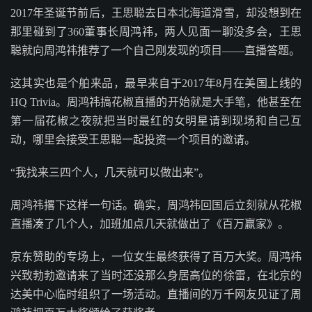
2017年圣诞节前后，王思聪去日本北海道滑雪，却没想到在
那里碰到了360董事长周鸿祎，两人见面一聊没多会，王思
聪就向周鸿祎推荐了一个自己刚发现的项目——直播答题。
这其实也是个舶来品，最早来自于2017年8月在美国上线的
HQ Trivia。周鸿祎搞花椒直播的开始就是大手笔，他甚至在
第一届花椒之夜就把当时最红的女明星请到现场和自己互
动，哪里会接受王思聪一起投资一个项目的邀请。
“我找来三四个人，几天就可以做出来”。
周鸿祎撂下这样一句话。确实，周鸿祎回国后立刻就从花椒
直播凑了几个人，加班加点几天就做出了《百万赢家》。
京东赞助的专场上，一位女生最终获得了百万大奖。周鸿祎
兴致勃勃邀请来了当时还没那么身居高位的徐雷，在北京的
达美中心临时组织了一场活动。直播间的万千网友见证了周