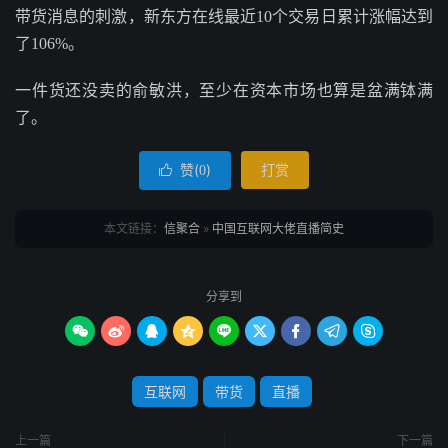
带货消息的刺激，新东方在线最近10个交易日累计涨幅达到
了106%。
一件货还没卖的俞敏洪，至少在资本市场也算是盆满钵满
了。
赞(
)
打赏

0
本文链接：
信聚合
»
中国互联网大佬直播简史
分享到









互联网
带货
直播
上一篇
下一篇