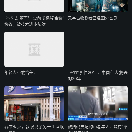
IPv5 去哪了？“史前版远程会议”
元宇宙收割者已经图穷匕见
协议，被技术进步淘汰
年轻人不敢给差评
“9·11”事件20年，中国伟大复兴
的20年
春节返乡，我发现了另一个互联
被扫码支配的中老年人，没有“不