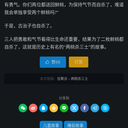
有勇气。你们两位都送回鲜桃，为保持气节而自杀了，难道
我会单独享受两个鲜桃吗?”
于是，古治子也自杀了。
三人把勇敢和气节看得比生命还重要，结果为了二枚鲜桃都
自杀了，这就是历史上有名的“两桃杀三士”的故事。
赞(
)
打赏

0
本文链接：
信聚合
»
两桃杀三士
分享到









儿童故事
睡前故事