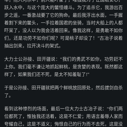
跃入水中，与这个庞大的鳖怪缠斗。为了追杀它，我游出百
步之遥，一番激战要了它的狗命。最后我浮出水面，一手握
着割下来的鳖头，一手拉着国君的坐骑，当时大船上的人都
吓呆了，没人以为我会活着回来。像我这样，是勇敢不如你
们，还是功劳不如你们呢？可是桃子却没了！”古冶子说着
抽出剑来，拉开决斗的架式。
大力士公孙接、田开疆说：“我们的勇武不如你，功劳赶不
上你。我们毫不谦让地抓起鲜桃，是贪婪的表现。既然都这
样了，如果我们还不死，是太不知羞耻了!”
于是公孙接、田开疆就把两个鲜桃放回原处，然后拔剑自杀
了。
看到这种惨烈的场面，最后一位大力士古冶子说：“你们两
位都死了，惟独我还活着，这是不仁爱；用语言羞辱人家而
夸耀自己，这是不道义；悔恨自己的行为而不去死，这是没