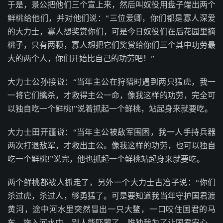
于是，景公把他们三个宣上来，然后叫奴役用盘子端出两个
鲜桃给他们，并对他们说：“三位爱卿，你们都是寡人深爱
的大力士，寡人想奖赏你们，可是今日奴役们在后花园里摘
桃子，只有两颗，寡人想把它们奖赏给你们三个其中功劳最
大的两个人，你们开始比自己的功劳吧！”
大力士公孙接说：“当年主公在狩猎时遇到两只猛虎，我一
一将它们擒杀，才救得主公一命，像我这样的功劳，完全可
以独自吃一个鲜桃!”说着抓起一个鲜桃，站起身来就要吃。
大力士田开疆说：“当年主公被敌军围困，我一人手持兵器
两次打退敌军，才救出主公。像我这样的功劳，也可以独自
吃一个鲜桃!”说完，他也抓起一个鲜桃站起身来就要吃。
两个鲜桃都被人抓走了，另外一个大力士古冶子说：“你们
杀过虎，杀过人，够勇猛了。可是要知道我当年守护国君渡
黄河，途中河水里突然冒出一只大鳖，一口咬住国君的马
车，拖入河水中，别人能吓蒙了，唯独我为了让国君安心，