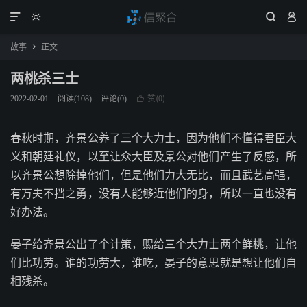




故事
正文

两桃杀三士
赞(
)
2022-02-01
阅读(
108
)
评论(0)

0
春秋时期，齐景公养了三个大力士，因为他们不懂得君臣大
义和朝廷礼仪，以至让众大臣及景公对他们产生了反感，所
以齐景公想除掉他们，但是他们力大无比，而且武艺高强，
有万夫不挡之勇，没有人能够近他们的身，所以一直也没有
好办法。
晏子给齐景公出了个计策，赐给三个大力士两个鲜桃，让他
们比功劳。谁的功劳大，谁吃，晏子的意思就是想让他们自
相残杀。