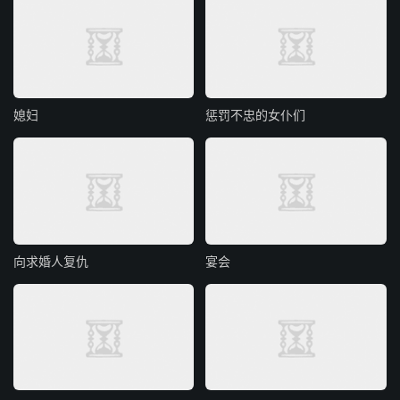
媳妇
惩罚不忠的女仆们
向求婚人复仇
宴会