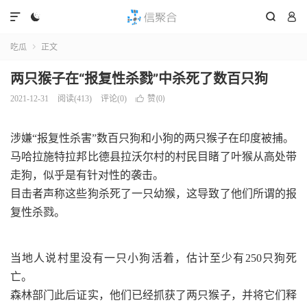




吃瓜
正文

两只猴子在“报复性杀戮”中杀死了数百只狗
赞(
)
2021-12-31
阅读(
413
)
评论(0)

0
涉嫌“报复性杀害”数百只狗和小狗的两只猴子在印度被捕。
马哈拉施特拉邦比德县拉沃尔村的村民目睹了叶猴从高处带
走狗，似乎是有针对性的袭击。
目击者声称这些狗杀死了一只幼猴，这导致了他们所谓的报
复性杀戮。
当地人说村里没有一只小狗活着，估计至少有250只狗死
亡。
森林部门此后证实，他们已经抓获了两只猴子，并将它们释