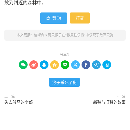
放到附近的森林中。
赞(
)
打赏

0
本文链接：
信聚合
»
两只猴子在“报复性杀戮”中杀死了数百只狗
分享到









猴子杀死了狗
上一篇
下一篇
失去骏马的李郎
新鞋与旧鞋的故事