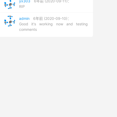
yx303
6年前 (2020-09-11)：
RIP
admin
6年前 (2020-09-10)：
Good it's working now and testing
comments