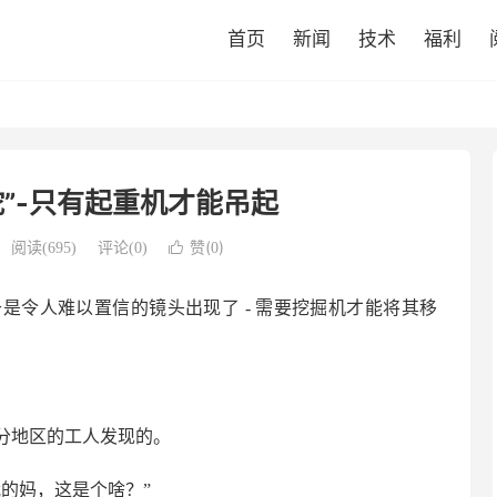
首页
新闻
技术
福利
”-只有起重机才能吊起
赞(
)
阅读(
695
)
评论(0)

0
是令人难以置信的镜头出现了 - 需要挖掘机才能将其移
分地区的工人发现的。
的妈，这是个啥？”