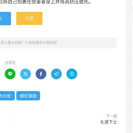
后将自己包裹在受害者身上并将其挤压致死。
)
打赏
0
世界上最大的蛇”-只有起重机才能吊起
分享到





大的蛇
蟒蛇捕猎
下一篇
礼贤下士