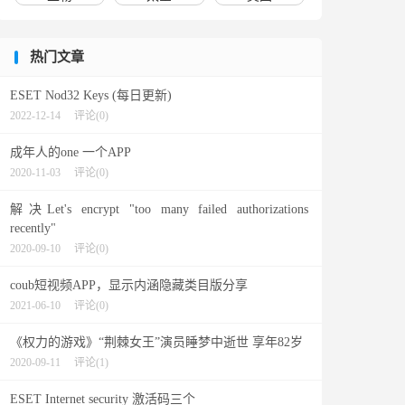
热门文章
ESET Nod32 Keys (每日更新)
2022-12-14
评论(0)
成年人的one 一个APP
2020-11-03
评论(0)
解决Let's encrypt "too many failed authorizations
recently"
2020-09-10
评论(0)
coub短视频APP，显示内涵隐藏类目版分享
2021-06-10
评论(0)
《权力的游戏》“荆棘女王”演员睡梦中逝世 享年82岁
2020-09-11
评论(1)
ESET Internet security 激活码三个