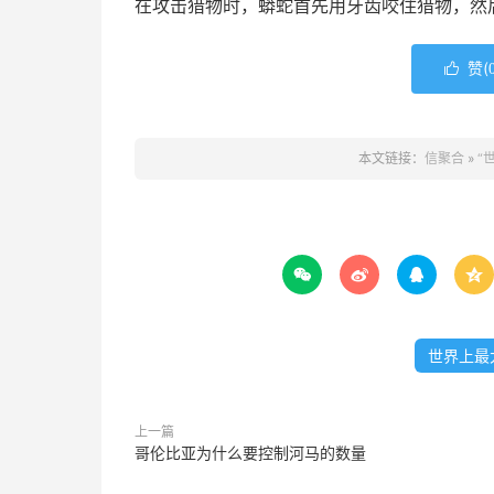
在攻击猎物时，蟒蛇首先用牙齿咬住猎物，然
赞(

本文链接：
信聚合
»
“




世界上最
上一篇
哥伦比亚为什么要控制河马的数量