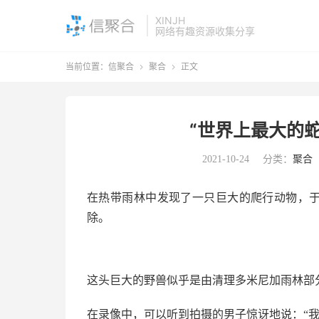
XINJH
网络有趣资源收集分享
当前位置：
信聚合
聚合
正文


“世界上最大的蛇
2021-10-24
分类：
聚合
在热带雨林中发现了一只巨大的爬行动物，于
除。
这头巨大的野兽似乎是由清理多米尼加雨林部
在录像中，可以听到拍摄的男子惊讶地说：“我