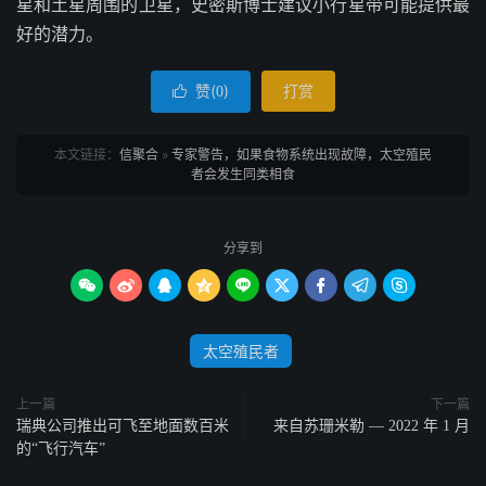
星和土星周围的卫星，史密斯博士建议小行星带可能提供最
好的潜力。
赞(
)
打赏

0
本文链接：
信聚合
»
专家警告，如果食物系统出现故障，太空殖民
者会发生同类相食
分享到









太空殖民者
上一篇
下一篇
瑞典公司推出可飞至地面数百米
来自苏珊米勒 — 2022 年 1 月
的“飞行汽车”