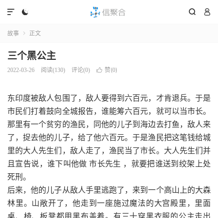




故事
正文

三个黑公主
赞(
)
2022-03-26
阅读(
130
)
评论(0)

0
东印度被敌人包围了，敌人要得到六百元，才肯退兵。于是
市民们打着鼓向全城报告，谁能筹六百元，就可以当市长。
那里有一个贫穷的渔民，同他的儿子到海边去打鱼，敌人来
了，捉去他的儿子，给了他六百元。于是渔民把这笔钱给城
里的大人先生们，敌人走了，渔民当了市长。大人先生们并
且宣告说，谁下叫他做 市长先生 ，就要把谁送到绞架上处
死刑。
后来，他的儿子从敌人手里逃跑了，来到一个高山上的大森
林里。山敞开了，他走到一座施过魔法的大宫殿里，里面
桌、椅、板凳都用黑布盖着。有三十穿黑衣服的公主走出