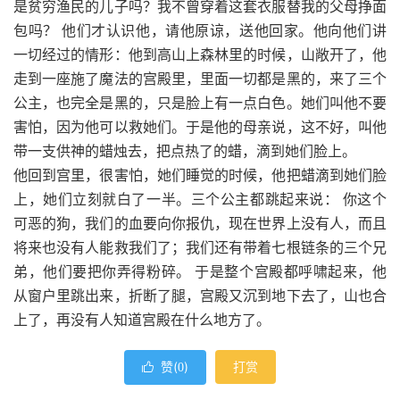
是贫穷渔民的儿子吗？我不曾穿着这套衣服替我的父母挣面
包吗？ 他们才认识他，请他原谅，送他回家。他向他们讲
一切经过的情形：他到高山上森林里的时候，山敞开了，他
走到一座施了魔法的宫殿里，里面一切都是黑的，来了三个
公主，也完全是黑的，只是脸上有一点白色。她们叫他不要
害怕，因为他可以救她们。于是他的母亲说，这不好，叫他
带一支供神的蜡烛去，把点热了的蜡，滴到她们脸上。
他回到宫里，很害怕，她们睡觉的时候，他把蜡滴到她们脸
上，她们立刻就白了一半。三个公主都跳起来说： 你这个
可恶的狗，我们的血要向你报仇，现在世界上没有人，而且
将来也没有人能救我们了；我们还有带着七根链条的三个兄
弟，他们要把你弄得粉碎。 于是整个宫殿都呼啸起来，他
从窗户里跳出来，折断了腿，宫殿又沉到地下去了，山也合
上了，再没有人知道宫殿在什么地方了。
赞(
)
打赏

0