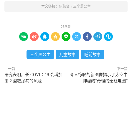
本文链接：
信聚合
»
三个黑公主
分享到









三个黑公主
儿童故事
睡前故事
上一篇
下一篇
研究表明，长 COVID-19 会增加
令人惊叹的新图像揭示了太空中
患 2 型糖尿病的风险
神秘的“奇怪的无线电圈”