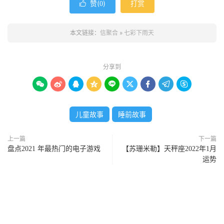
赞(
)
打赏

0
本文链接：
信聚合
»
七彩下雨天
分享到









儿童故事
睡前故事
上一篇
下一篇
盘点2021 年最热门的电子游戏
【苏珊米勒】天秤座2022年1月
运势