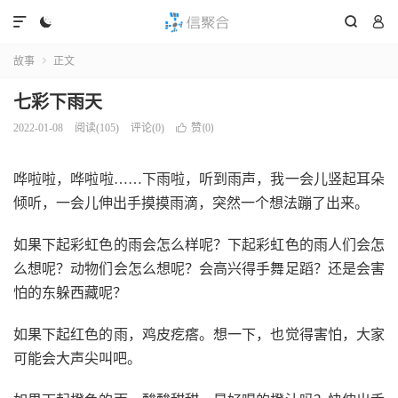




故事
正文

七彩下雨天
赞(
)
2022-01-08
阅读(
105
)
评论(0)

0
哗啦啦，哗啦啦……下雨啦，听到雨声，我一会儿竖起耳朵
倾听，一会儿伸出手摸摸雨滴，突然一个想法蹦了出来。
如果下起彩虹色的雨会怎么样呢？下起彩虹色的雨人们会怎
么想呢？动物们会怎么想呢？会高兴得手舞足蹈？还是会害
怕的东躲西藏呢？
如果下起红色的雨，鸡皮疙瘩。想一下，也觉得害怕，大家
可能会大声尖叫吧。