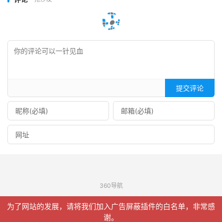
提交评论
360导航
© 2026
信聚合
网站地图
为了网站的发展，请将我们加入广告屏蔽插件的白名单，非常感
请求次数：23 次，加载用时：0.139 秒，内存占用：9.91 MB
谢。