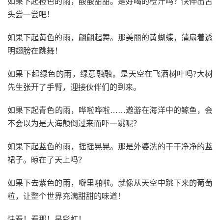
如果下起橙色的雨，酸酸甜甜。是好喝的橙汁吗？快伸出舌
头尝一尝吧！
如果下起黄色的雨，翩翩起舞。那美丽的黄蝴蝶，蒲扇着透
明翅膀在跳舞！
如果下起绿色的雨，绿意融融。是天空在飞洒树叶吗?大树
先生张开了手臂，迎接伙伴们的到来。
如果下起青色的雨，哗啦哗啦……遨游在海洋中的鲸鱼，会
不会以为是大海颠倒过来而吓一跳呢？
如果下起蓝色的雨，摇摇晃晃。那是外婆洗的干干净净的蓝
裙子。晾在了天上吗？
如果下去紫色的雨，噼里啪啦。就像从天空中跳下来的葡萄
粒，让整个世界充满甜甜的味道！
快看！看那！是彩虹！