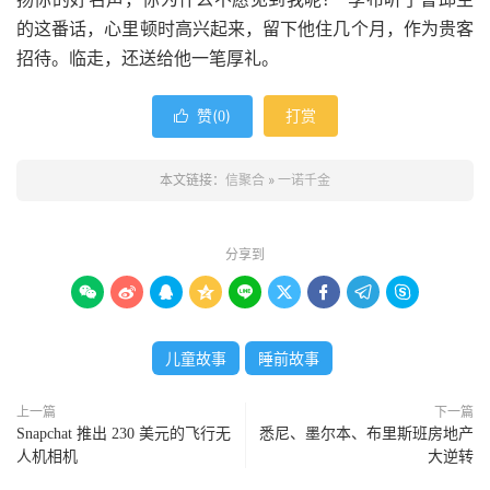
的这番话，心里顿时高兴起来，留下他住几个月，作为贵客
招待。临走，还送给他一笔厚礼。
赞(
)
打赏

0
本文链接：
信聚合
»
一诺千金
分享到









儿童故事
睡前故事
上一篇
下一篇
Snapchat 推出 230 美元的飞行无
悉尼、墨尔本、布里斯班房地产
人机相机
大逆转