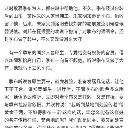
这时敬慕季布为人，都在暗中帮助他。不久，季布经过化装
后到山东一家姓朱的人家当佣工。朱家明知他是季布，仍收
留了他，后来，朱家又到洛阳去找刘邦的老朋友汝阴候夏候
婴说情。刘邦在夏候婴的劝说下撤消了对季布的通缉令，还
封季布做了郎中，不久又改做河东太守
有一个季布的同乡人曹邱生，专爱结交有权势的官员，借
以炫耀和抬高自己，季布一向看不起他。听说季布又做了大
官，他就马上去见季布。
季布听说曹邱生要来，就虎着脸，准备发落几句话，让他
下不了台。谁知曹邱生一进厅堂，不管季布的脸色多么阴
沉，话语多么难听，立即对着季布又是打躬，又是作揖，要
与季布拉家常叙旧。并吹捧说：“我听到楚地到处流传着‘得
黄金千两，不如得季布一诺’这样的话，您怎么能有这样好
的名声传扬在梁、楚两地的呢？我们既是同乡，我又到处宣
扬你的好名声，你为什么不愿见到我呢？”季布听了曹邱生