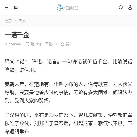




故事
正文

一诺千金
赞(
)
2022-05-02
阅读(
155
)
评论(0)

0
释义: “诺”，许诺，诺言。一句许诺就价值千金。比喻说话
算数，讲信用。
秦朝末年，在楚地有一个叫季布的人，性情耿直，为人侠义
好助。只要是他答应过的事情，无论有多大困难，都设法办
到，受到大家的赞扬。
楚汉相争时，季布是项羽的部下，曾几次献策，使刘邦的军
队吃了败仗，刘邦当了皇帝后，想起这事，就气恨不已，下
令通缉季布