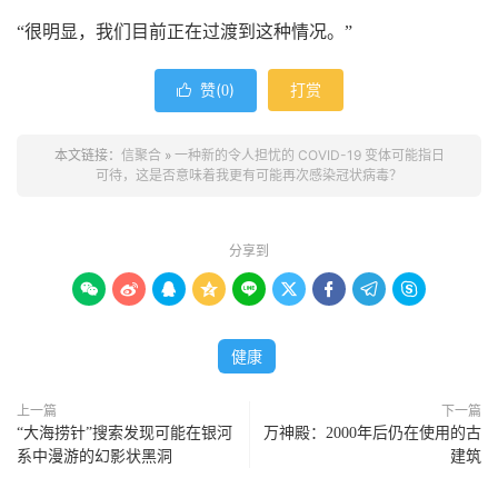
“很明显，我们目前正在过渡到这种情况。”
赞(
)
打赏

0
本文链接：
信聚合
»
一种新的令人担忧的 COVID-19 变体可能指日
可待，这是否意味着我更有可能再次感染冠状病毒？
分享到









健康
上一篇
下一篇
“大海捞针”搜索发现可能在银河
万神殿：2000年后仍在使用的古
系中漫游的幻影状黑洞
建筑