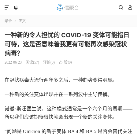




聚合
正文

一种新的令人担忧的 COVID-19 变体可能指日
可待，这是否意味着我更有可能再次感染冠状
病毒？
赞(
)
2022-06-23
阅读(
57
)
评论(0)

0
在冠状病毒大流行两年多之后，一种趋势变得明显。
一种新的关注变体出现并在一系列波中主导传播。
诺曼·斯旺医生说，这种模式通常是一个六个月的周期——
所以我们应该期待很快就会出现一个新的关注变体。
“问题是 Omicron 的新子变体 BA 4 和 BA 5 是否会替代关注