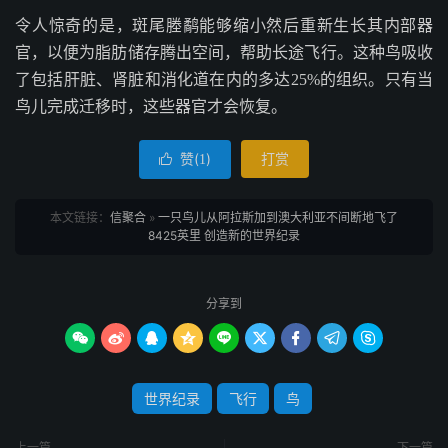
令人惊奇的是，斑尾塍鹬能够缩小然后重新生长其内部器
官，以便为脂肪储存腾出空间，帮助长途飞行。这种鸟吸收
了包括肝脏、肾脏和消化道在内的多达25%的组织。只有当
鸟儿完成迁移时，这些器官才会恢复。
赞(
)
打赏

1
本文链接：
信聚合
»
一只鸟儿从阿拉斯加到澳大利亚不间断地飞了
8425英里 创造新的世界纪录
分享到









世界纪录
飞行
鸟