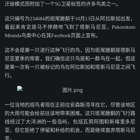
迁徙模式而附加了一个5G卫星标签的许多鸟类之一。
这只编号为234684的斑尾塍鹬于10月13日从阿拉斯加出发，
看起来肯定是马不停蹄地飞到了塔斯马尼亚，Pukorokoro
Miranda鸟类中心在其Facebook页面上宣布。
这不会是第一只进行这种飞行的鸟，因为斑尾塍鹬是塔斯马
尼亚夏季的常客，我们确信这只鸟是和一群鸟在一起，但这
是第一次有一只被标记的鸟在阿拉斯加和塔斯马尼亚之间飞
行。
一位当地的观鸟者现在正前往安森斯湾寻找它，尽管该地区
的大雨可能会给前往该地带来困难。这只斑尾塍鹬的飞行路
线经过了大洋洲的一些岛屿，包括瓦努阿图和新喀里多尼
亚，但它拒绝了停留和补给的机会，而是继续直奔塔斯马尼
亚。