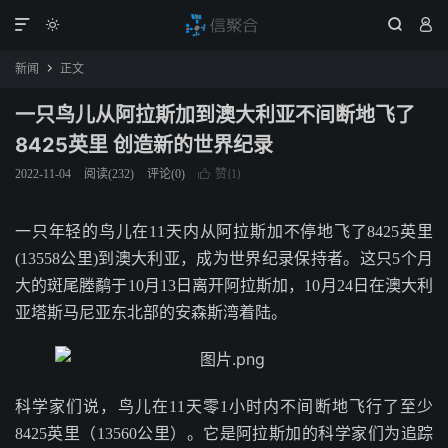




新闻
正文

一只鸟儿从阿拉斯加到澳大利亚不间断地飞了
8425英里 创造新的世界纪录
赞(
)
2022-11-04
阅读(
232
)
评论(0)

1
一只年轻的鸟儿在11天内从阿拉斯加不停地飞了8425英里
(13558公里)到澳大利亚，成为世界纪录保持者。这只5个月
大的斑尾塍鹬于10月13日离开阿拉斯加，10月24日在澳大利
亚塔斯马尼亚东北部的安森斯湾着陆。
科学家们说，鸟儿在11天零1小时内不间断地飞行了至少
8425英里（13560公里）。它是阿拉斯加的科学家们为追踪