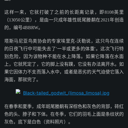
这样一来，它就打破了之前的长距离记录，即8108英里
（13050公里），是由一只成年雄性斑尾塍鹬在2021年创造
的，编号4BBRW。
塔斯马尼亚鸟类协会的专家埃里克-沃勒说，这只鸟在连续
的日夜飞行中可能失去了'一半或更多的体重'。这次飞行特
别危险，因为该物种不能在水上降落。如果它降落在水面
上，它就死定了，它的脚上没有蹼，它没有办法离开水。如
果它因体力不支而落入水中，或者是恶劣的天气迫使它落入
海面，那就完了。
在春季和夏季，成年斑尾塍鹬有深棕色和灰色的背部，砖红
色的头、脖子和下体。在冬季，它们的羽毛上面是条纹状的
灰色，底下是白色（资料照片）。