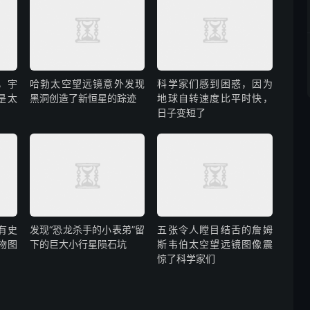
年，宇
哈勃太空望远镜意外发现
科学家们感到困惑，因为
是太
黑洞创造了新恒星的踪迹
地球自转速度比平时快，
日子变短了
有史
发现“恐龙杀手的小表弟”留
五张令人瞠目结舌的詹姆
物图
下的巨大小行星陨石坑
斯韦伯太空望远镜图像震
惊了科学家们