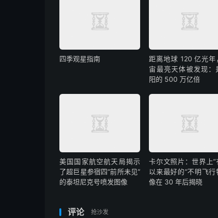
四季观星指南
距离地球 120 亿光
宙最亮天体被发现：
阳的 500 万亿倍
美国国家航空航天局揭示
卡尔文照片：世界上“
了超巨星参宿四“前所未见”
以来最好的”不明飞行
的泰坦尼克号喷发图像
像在 30 年后揭晓
评论
抢沙发