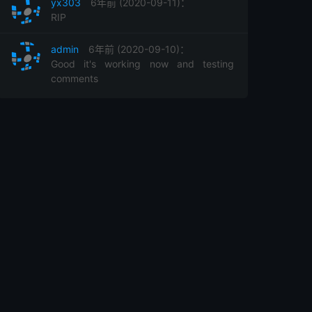
yx303
6年前 (2020-09-11)：
RIP
admin
6年前 (2020-09-10)：
Good it's working now and testing
comments