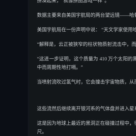
拼凑起来，“就像拼图游戏一样”。
数据主要来自美国宇航局的两台望远镜——哈
美国宇航局在一份声明中说： “天文学家使用
“解释是，云正被狭窄的柱状物质射流击中，而这
“这进一步证明，这个质量为 410 万个太
中而周期性地打嗝。”
当喷射流吹过氢气时，它会撞击宇宙物质，从
这些流然后继续离开银河系的气体盘并进入星
这是因为地球上最近的黑洞正在碰撞过程中，
尺。