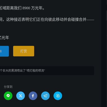
距离我们 8900 万光年。
洞，这种接近表明它们正在向彼此移动并会碰撞合并——
亿光年
)
打赏
0
个巨大的黑洞喷出了“喷灯般的喷流”
分享到




