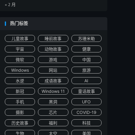
« 2 月
热门标签
儿童故事
睡前故事
苏珊米勒
宇宙
动物故事
健康
微软
游戏
中国
Windows
网站
旅游
水逆
成语故事
AI
新冠
Windows 11
童话故事
手机
黑洞
UFO
摄影
芯片
COVID-19
历史故事
福利
科技
生物
太空
美国