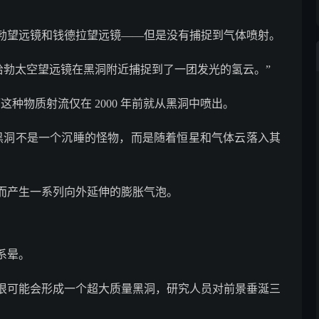
勃望远镜和钱德拉望远镜——但是没有捕捉到气体喷射。
哈勃太空望远镜在黑洞附近捕捉到了一团发光的氢云。”
种物质射流仅在 2000 年前就从黑洞中喷出。
阳的黑洞不是一个沉睡的怪物，而是随着恒星和气体云落入其
而产生一系列向外延伸的膨胀气泡。
系晕。
很可能会形成一个超大质量黑洞，研究人员对前景垂涎三