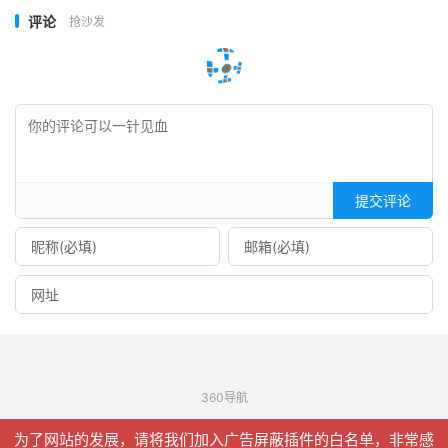
评论
抢沙发
提交评论
360导航
© 2026
信聚合
网站地图
为了网站的发展，请将我们加入广告屏蔽插件的白名单，非常感