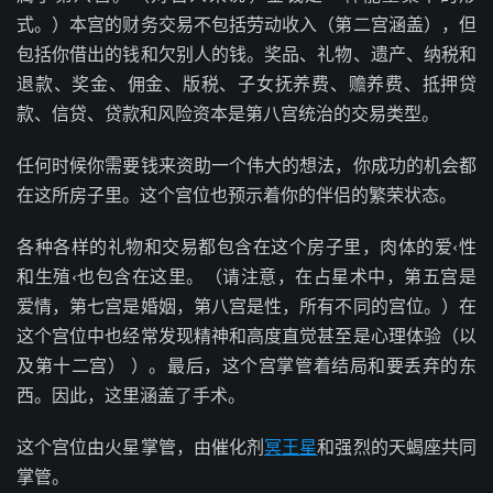
式。）本宫的财务交易不包括劳动收入（第二宫涵盖），但
包括你借出的钱和欠别人的钱。奖品、礼物、遗产、纳税和
退款、奖金、佣金、版税、子女抚养费、赡养费、抵押贷
款、信贷、贷款和风险资本是第八宫统治的交易类型。
任何时候你需要钱来资助一个伟大的想法，你成功的机会都
在这所房子里。这个宫位也预示着你的伴侣的繁荣状态。
各种各样的礼物和交易都包含在这个房子里，肉体的爱‹性
和生殖‹也包含在这里。（请注意，在占星术中，第五宫是
爱情，第七宫是婚姻，第八宫是性，所有不同的宫位。）在
这个宫位中也经常发现精神和高度直觉甚至是心理体验（以
及第十二宫） ）。最后，这个宫掌管着结局和要丢弃的东
西。因此，这里涵盖了手术。
这个宫位由火星掌管，由催化剂
冥王星
和强烈的天蝎座共同
掌管。