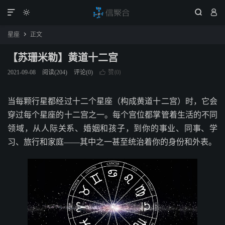




星座
正文

【苏珊米勒】黄道十二宫
赞(
)
2021-09-08
阅读(
204
)
评论(0)

0
当每颗行星都经过十二个星座（构成黄道十二宫）时，它会
穿过每个星座的十二宫之一。每个宫位都掌管着生活的不同
领域，从人际关系、婚姻和孩子，到你的事业、同事、学
习、旅行和家庭——其中之一甚至统治着你的身份和外表。