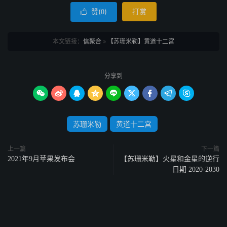
赞(
)
打赏

0
本文链接：
信聚合
»
【苏珊米勒】黄道十二宫
分享到









苏珊米勒
黄道十二宫
上一篇
下一篇
2021年9月苹果发布会
【苏珊米勒】火星和金星的逆行
日期 2020-2030