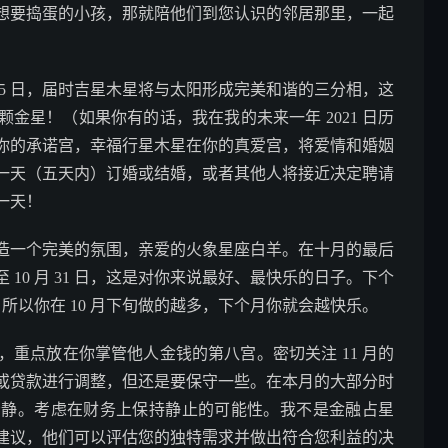
想要捣蛋的小孩，那就陪他们到您认识的邻居那里，一起
 15 日，届时吉星木星将与太阳形成完美和谐的三分相，这
金星！（如果你有的话，我在我的未来一年 2021 日历
你的承诺宫，幸福行星木星在你的真爱宫，将爱情和婚姻
一天（五天内）订婚或结婚，或者其他人将接近决定聘请
一天！
造一个完美的氛围，亲爱的火象星座白羊。在十月的最后
日至 10 月 31 日，这是对你来说最好、最快乐的日子。下个
，所以你在 10 月下旬做的越多，下个月你就会越快乐。
进入天蝎座，重点放在你掌管他人金钱的第八宫。密切关注 11 月的
或贷款进行调整，但还是要保守一些。在本月的大部分时
冷静。考虑在财务上保持静止的可能性。我不是金融占星
建议，他们可以评估您的独特需求并做出符合您利益的决