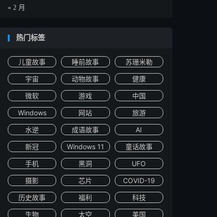
« 2 月
热门标签
儿童故事
睡前故事
苏珊米勒
宇宙
动物故事
健康
微软
游戏
中国
Windows
网站
旅游
水逆
成语故事
AI
新冠
Windows 11
童话故事
手机
黑洞
UFO
摄影
芯片
COVID-19
历史故事
福利
科技
生物
太空
美国