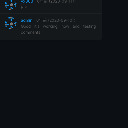
yx303
6年前 (2020-09-11)：
RIP
admin
6年前 (2020-09-10)：
Good it's working now and testing
comments