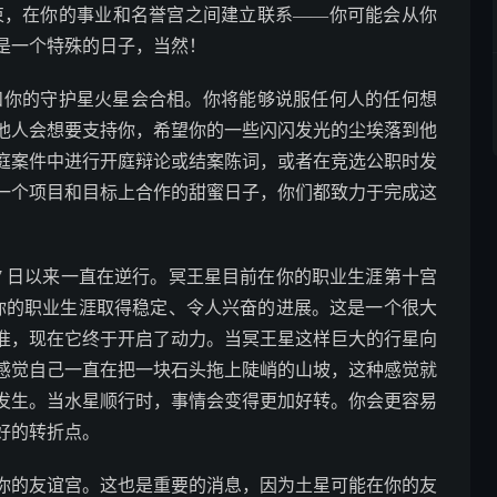
快光束，在你的事业和名誉宫之间建立联系——你可能会从你
是一个特殊的日子，当然！
太阳和你的守护星火星会合相。你将能够说服任何人的任何想
他人会想要支持你，希望你的一些闪闪发光的尘埃落到他
庭案件中进行开庭辩论或结案陈词，或者在竞选公职时发
一个项目和目标上合作的甜蜜日子，你们都致力于完成这
 4 月 27 日以来一直在逆行。冥王星目前在你的职业生涯第十宫
看到你的职业生涯取得稳定、令人兴奋的进展。这是一个很大
准，现在它终于开启了动力。当冥王星这样巨大的行星向
感觉自己一直在把一块石头拖上陡峭的山坡，这种感觉就
发生。当水星顺行时，事情会变得更加好转。你会更容易
好的转折点。
顺行在你的友谊宫。这也是重要的消息，因为土星可能在你的友