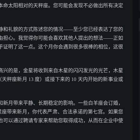
本命太阳相对的天秤座。您可能会发现不必做出所有决定
静和礼貌的方式陈述您的情况——至少您已经表达了您的
由担心。我觉得你可能会喜欢其他人提出的想法——正如
乎证明了这一点。这个月你会遇到很多很棒的相位，这很
高兴的是，金星将收到来自木星的闪闪发光的光芒，木星
（天秤座新月 13 度）或接下来的 10 天内开始的新事业或
和新月带来平静、长期稳定的影响。一些白羊座会订婚，
个星座带来新月，你代表严肃、合法承诺的第七宫。如果您
也可以通过聘请专家来帮助您取得成功，从而在企业中使