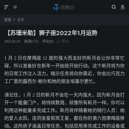




星座
正文

【苏珊米勒】狮子座2022年1月运势
赞(
)
2022-01-07
阅读(
137
)
评论(0)

0
1 月 2 日在摩羯座 12 度的强大而友好的新月会让你非常忙
碌，所以准备好在新年一开始就开始行动。这个新月将为你
的日常工作注入活力，暗示任务将向你靠近，你会比巧克力
工厂里的露西尔·鲍尔和她的朋友埃塞尔更忙。
请记住，1 月 2 日的新月不会在一天内强大，因为新月会打
开一个能量门户，将持续数周，就像所有新月一样。你可以
利用这种能量来完成工作。新月将伴随着她的随行人员：她
的爱人太阳，连同金星和冥王星，都在你的第六宫摩羯座移
动。这所房子涵盖日常任务，包括您用来完成工作的设备或