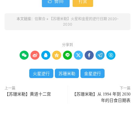
赞(
)
打赏

0
本文链接：
信聚合
»
【苏珊米勒】火星和金星的逆行日期 2020-
2030
分享到









火星逆行
苏珊米勒
金星逆行
上一篇
下一篇
【苏珊米勒】黄道十二宫
【苏珊米勒】从 1994 年到 2030
年的日食日期表