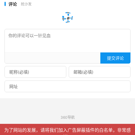
评论
抢沙发
提交评论
360导航
© 2026
信聚合
网站地图
为了网站的发展，请将我们加入广告屏蔽插件的白名单，非常感