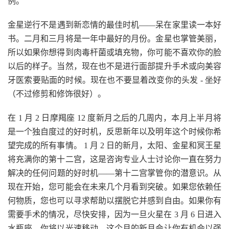
例。
金星逆行不是遇到新恋情的最佳时机——呆在家里读一本好
书。二月和三月将是一年中最好的月份。金星也掌管美丽，
所以如果你想得到肉毒杆菌或填充物，你可能不喜欢你的脸
以后的样子。当然，现在也不是进行面部提升手术或向美容
牙医索要贴面的时候。现在也不要显着改变你的头发 - 坐好
（不过修剪和修饰很好）。
在 1 月 2 日摩羯座 12 度新月之后的几周内，本月上半月将
是一个独自度过的好时机，反思新年以及明年这个时候你希
望完成的所有事情。 1 月 2 日的新月，太阳、金星和冥王星
将充满你的第十二宫，这是咨询专业人士讨论你一直在努力
解决的任何问题的好时机——第十二宫掌管你的潜意识。从
现在开始，您可能会在未来几个月看到突破。如果您依赖任
何物质，您也可以寻求帮助以摆脱它并感到自由。如果你有
需要手术的情况，尽快安排，因为一旦火星在 3 月 6 日进入
水瓶座，你将以光速移动。这个月的新月会让你有机会以强