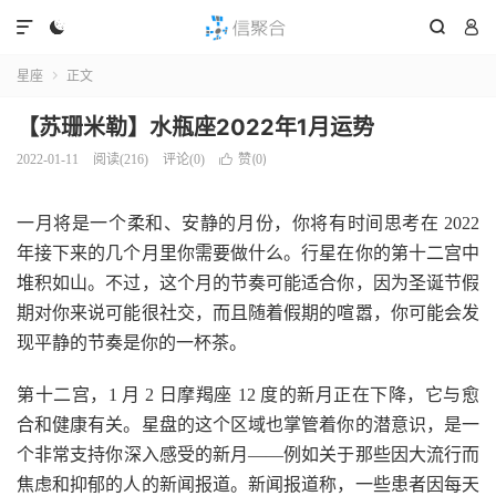




星座
正文

【苏珊米勒】水瓶座2022年1月运势
赞(
)
2022-01-11
阅读(
216
)
评论(0)

0
一月将是一个柔和、安静的月份，你将有时间思考在 2022
年接下来的几个月里你需要做什么。行星在你的第十二宫中
堆积如山。不过，这个月的节奏可能适合你，因为圣诞节假
期对你来说可能很社交，而且随着假期的喧嚣，你可能会发
现平静的节奏是你的一杯茶。
第十二宫，1 月 2 日摩羯座 12 度的新月正在下降，它与愈
合和健康有关。星盘的这个区域也掌管着你的潜意识，是一
个非常支持你深入感受的新月——例如关于那些因大流行而
焦虑和抑郁的人的新闻报道。新闻报道称，一些患者因每天