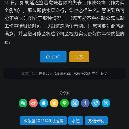
31 日。如果延迟签署意味着你将失去工作或公寓（作为两
个例如），那么即使水星逆行，您也必须签名。意识到您可
能不会长时间处于那种情况。 （您可能不会在新公寓或新
工作中待很长时间，以跟进这两个示例。）您可能对此感到
满意，并且您可能会将这个机会视为实现更好的事情的垫脚
石。
赞(
)
打赏

0
本文链接：
信聚合
»
【苏珊米勒】水瓶座2021年9月运势
分享到









水瓶座2021年9月运势
水逆
苏珊米勒