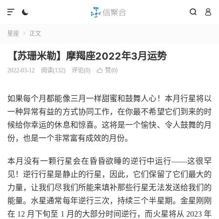




星座
正文

【苏珊米勒】摩羯座2022年3月运势
赞(
)
2022-03-12
阅读(
132
)
评论(0)

0
如果每个月都能像三月一样甜蜜和鼓舞人心！本月行星将以
一种异常有益的方式协同工作，在你最不希望它们到来的时
候给你幸运的休息和惊喜。这将是一个愉快、令人鼓舞的月
份，也是一个非常富有成效的月份。
本月没有一颗行星会在昏昏欲睡的逆行中运行——这很罕
见！逆行行星是静止的行星，因此，它们保留了它们最大的
力量，让我们尽我们所能来填补那些行星无法发送给我们的
能量。水星通常每年逆行三次，持续三个半星期。金星刚刚
在 12 月下旬至 1 月的大部分时间逆行，而火星将从 2023 年