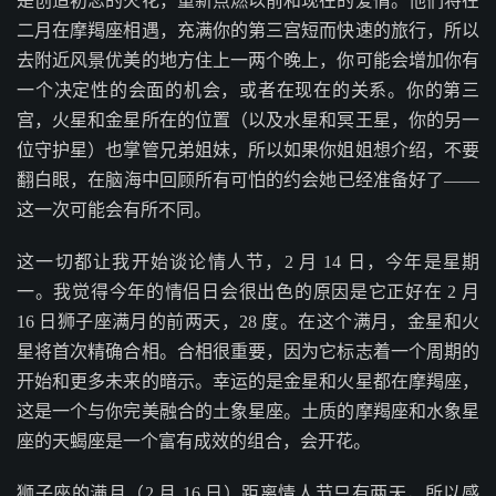
是创造初恋的火花，重新点燃以前和现在的爱情。他们将在
二月在摩羯座相遇，充满你的第三宫短而快速的旅行，所以
去附近风景优美的地方住上一两个晚上，你可能会增加你有
一个决定性的会面的机会，或者在现在的关系。你的第三
宫，火星和金星所在的位置（以及水星和冥王星，你的另一
位守护星）也掌管兄弟姐妹，所以如果你姐姐想介绍，不要
翻白眼，在脑海中回顾所有可怕的约会她已经准备好了——
这一次可能会有所不同。
这一切都让我开始谈论情人节，2 月 14 日，今年是星期
一。我觉得今年的情侣日会很出色的原因是它正好在 2 月
16 日狮子座满月的前两天，28 度。在这个满月，金星和火
星将首次精确合相。合相很重要，因为它标志着一个周期的
开始和更多未来的暗示。幸运的是金星和火星都在摩羯座，
这是一个与你完美融合的土象星座。土质的摩羯座和水象星
座的天蝎座是一个富有成效的组合，会开花。
狮子座的满月（2 月 16 日）距离情人节只有两天，所以感