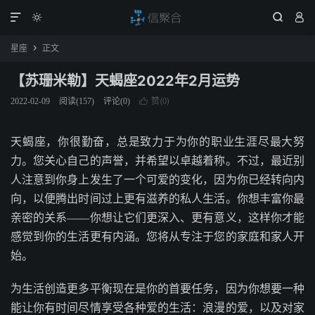




星座
正文

【苏珊米勒】天蝎座2022年2月运势
赞(
)
2022-02-09
阅读(
157
)
评论(0)

0
天蝎座，你很勤奋，总是致力于为你的职业生涯尽最大努
力。您关心自己的声誉，并希望以卓越着称。不过，最近别
人注意到你身上发生了一个可爱的变化，因为你已经转向内
向，以便腾出时间过上更有滋养的私人生活。你想丰富你最
亲密的关系——你想让它们更深入、更有意义，这样你才能
感觉到你的生活更有内涵。您将从专注于您的家庭和家人开
始。
为生活创造更多平衡现在是你的首要任务，因为你想要一种
能让你有时间尽情享受各种爱的生活：浪漫的爱，以及对家