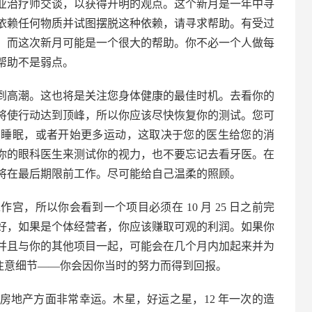
业治疗师交谈，以获得开明的观点。这个新月是一年中寻
依赖任何物质并试图摆脱这种依赖，请寻求帮助。有受过
，而这次新月可能是一个很大的帮助。你不必一个人做每
帮助不是弱点。
月时达到高潮。这也将是关注您身体健康的最佳时机。去看你的
将使行动达到顶峰，所以你应该尽快恢复你的测试。您可
点睡眠，或者开始更多运动，这取决于您的医生给您的消
你的眼科医生来测试你的视力，也不要忘记去看牙医。在
将在最后期限前工作。尽可能给自己温柔的照顾。
工作宫，所以你会看到一个项目必须在 10 月 25 日之前完
好，如果是个体经营者，你应该赚取可观的利润。如果你
并且与你的其他项目一起，可能会在几个月内加起来并为
。 注意细节——你会因你当时的努力而得到回报。
房地产方面非常幸运。木星，好运之星，12 年一次的造