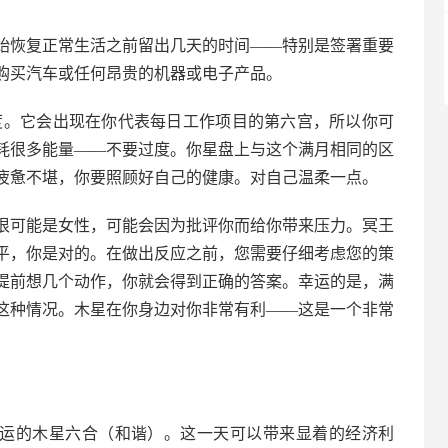
在你开始恢复正常生活之前留出几天的时间——特别是签署重要
购买汽车或任何昂贵的机器或电子产品。
27 度。它会出现在你代表每日工作项目的第六宫，所以你可
耗很多能量——不要过度。你星盘上与这个满月相同的区
疲惫不堪，你要照顾好自己的健康。对自己温柔一点。
很可能是女性，可能会因为批评你而给你带来压力。冥王
平，你是对的。在做出反应之前，您需要仔细考虑您的策
提前想几个动作，你就会得到正确的答案。幸运的是，满
这种情况。木星在你身边对你非常有利——这是一个非常
代表好运的木星六合（和谐）。这一天可以带来显着的经济利