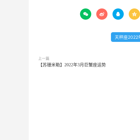




天秤座202
上一篇
【苏珊米勒】2022年3月巨蟹座运势