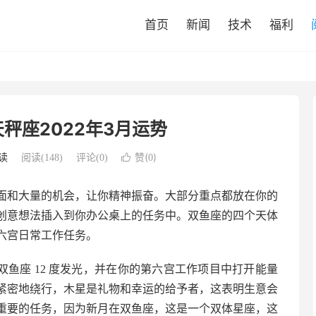
首页
新闻
技术
福利
秤座2022年3月运势
赞(
)
读
阅读(
148
)
评论(0)

0
面和大量的机会，让你精神振奋。大部分重点都放在你的
创意想法插入到你办公桌上的任务中。双鱼座的四个天体
六宫日常工作任务。
在双鱼座 12 度发光，并在你的第六宫工作项目中打开能量
紧密地绕行，木星是礼物和幸运的给予者，这表明生意会
重要的任务，因为新月在双鱼座，这是一个双体星座，这