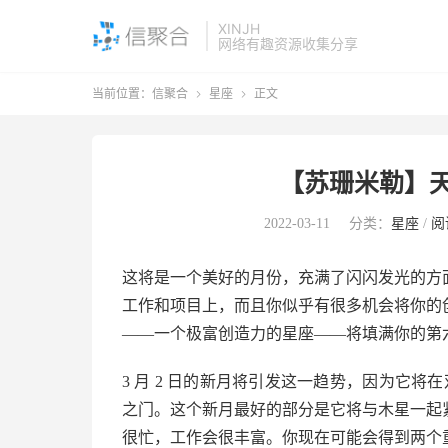
XINJH
网络有趣资源收集分享
当前位置：
信聚合
星座
正文


【苏珊米勒】天
2022-03-11
分类：
星座
/
阅
这将是一个美好的月份，充满了闪闪发光的方
工作和项目上，而且你似乎有很多机会将你的
——一个极富创造力的星座——将填满你的第
3 月 2 日的新月将引发这一趋势，因为它将
之门。这个新月最好的部分是它将与木星一起
很忙，工作会很丰富。你现在可能会得到两个