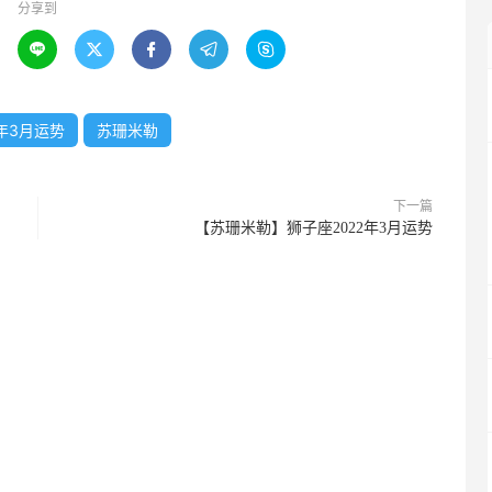
分享到





2年3月运势
苏珊米勒
下一篇
【苏珊米勒】狮子座2022年3月运势