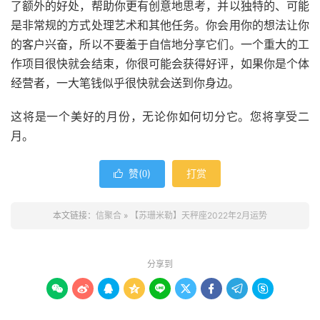
了额外的好处，帮助你更有创意地思考，并以独特的、可能
是非常规的方式处理艺术和其他任务。你会用你的想法让你
的客户兴奋，所以不要羞于自信地分享它们。一个重大的工
作项目很快就会结束，你很可能会获得好评，如果你是个体
经营者，一大笔钱似乎很快就会送到你身边。
这将是一个美好的月份，无论你如何切分它。您将享受二
月。
赞(
)
打赏

0
本文链接：
信聚合
»
【苏珊米勒】天秤座2022年2月运势
分享到








