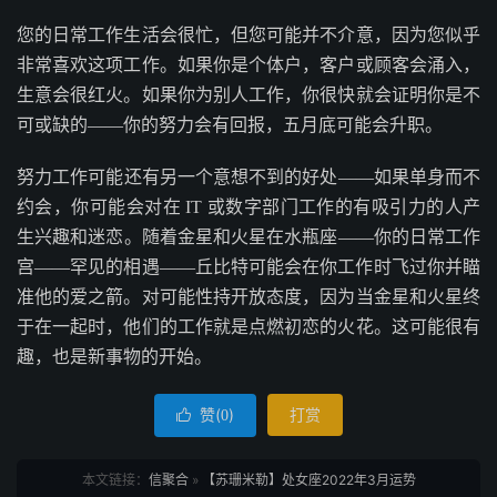
您的日常工作生活会很忙，但您可能并不介意，因为您似乎
非常喜欢这项工作。如果你是个体户，客户或顾客会涌入，
生意会很红火。如果你为别人工作，你很快就会证明你是不
可或缺的——你的努力会有回报，五月底可能会升职。
努力工作可能还有另一个意想不到的好处——如果单身而不
约会，你可能会对在 IT 或数字部门工作的有吸引力的人产
生兴趣和迷恋。随着金星和火星在水瓶座——你的日常工作
宫——罕见的相遇——丘比特可能会在你工作时飞过你并瞄
准他的爱之箭。对可能性持开放态度，因为当金星和火星终
于在一起时，他们的工作就是点燃初恋的火花。这可能很有
趣，也是新事物的开始。
赞(
)
打赏

0
本文链接：
信聚合
»
【苏珊米勒】处女座2022年3月运势