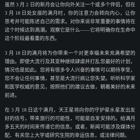
虽然 3 月 2 日的新月会让你向外关注一个或多个伴侣，但在
3 月 18 日处女座的满月时，你的注意力会转向内心，让你
思考并可能陈述自己的需求。对你来说非常重要的事情将在
这个时候达到高潮。观察它是什么——它将明确你在生命中
这个阶段最看重的东西。
3 月 18 日的满月将为你带来一个对更幸福未来充满希望的
理由。即使大流​​行及其变种继续肆虐并打乱您最好的计划，
情况也是如此。您将有很多令人兴奋的事情可以期待享受，
您不会让任何事情，甚至是大流行病让您失望。听听科学家
和医学权威的意见，按照他们的建议去做，朝着美好的未来
前进。
在 3 月 18 日这个满月，天王星将向你的守护星水星发出友
好的信号，带来旅行的可能性，可能是自发安排的。给满月
多五天的时间来传递它的信息。或者，新闻可能涉及媒体分
配、有关您上大学或研究生院的幸运信息，或法律问题。