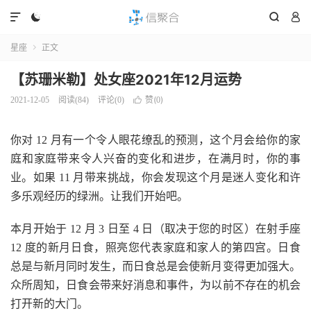




星座
正文

【苏珊米勒】处女座2021年12月运势
赞(
)
2021-12-05
阅读(
84
)
评论(0)

0
你对 12 月有一个令人眼花缭乱的预测，这个月会给你的家
庭和家庭带来令人兴奋的变化和进步，在满月时，你的事
业。如果 11 月带来挑战，你会发现这个月是迷人变化和许
多乐观经历的绿洲。让我们开始吧。
本月开始于 12 月 3 日至 4 日（取决于您的时区）在射手座
12 度的新月日食，照亮您代表家庭和家人的第四宫。日食
总是与新月同时发生，而日食总是会使新月变得更加强大。
众所周知，日食会带来好消息和事件，为以前不存在的机会
打开新的大门。