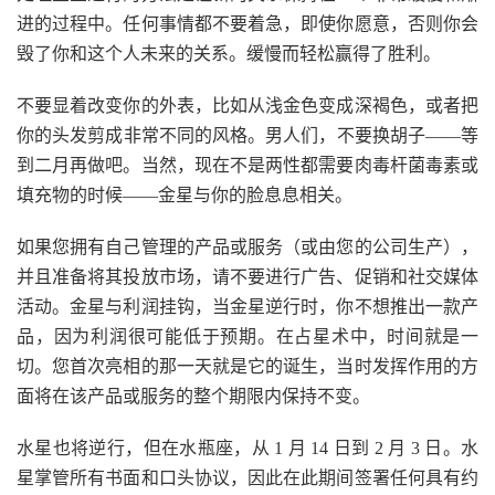
进的过程中。任何事情都不要着急，即使你愿意，否则你会
毁了你和这个人未来的关系。缓慢而轻松赢得了胜利。
不要显着改变你的外表，比如从浅金色变成深褐色，或者把
你的头发剪成非常不同的风格。男人们，不要换胡子——等
到二月再做吧。当然，现在不是两性都需要肉毒杆菌毒素或
填充物的时候——金星与你的脸息息相关。
如果您拥有自己管理的产品或服务（或由您的公司生产），
并且准备将其投放市场，请不要进行广告、促销和社交媒体
活动。金星与利润挂钩，当金星逆行时，你不想推出一款产
品，因为利润很可能低于预期。在占星术中，时间就是一
切。您首次亮相的那一天就是它的诞生，当时发挥作用的方
面将在该产品或服务的整个期限内保持不变。
水星也将逆行，但在水瓶座，从 1 月 14 日到 2 月 3 日。水
星掌管所有书面和口头协议，因此在此期间签署任何具有约