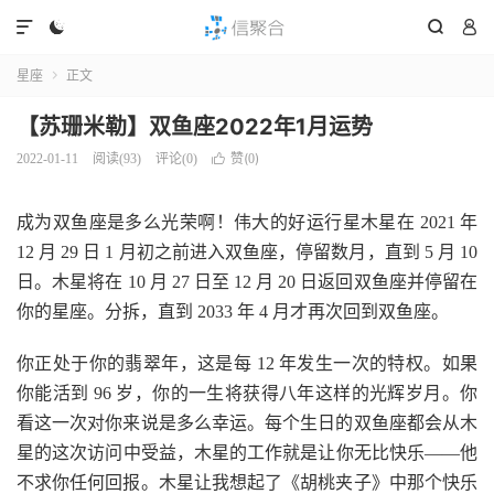




星座
正文

【苏珊米勒】双鱼座2022年1月运势
赞(
)
2022-01-11
阅读(
93
)
评论(0)

0
成为双鱼座是多么光荣啊！伟大的好运行星木星在 2021 年
12 月 29 日 1 月初之前进入双鱼座，停留数月，直到 5 月 10
日。木星将在 10 月 27 日至 12 月 20 日返回双鱼座并停留在
你的星座。分拆，直到 2033 年 4 月才再次回到双鱼座。
你正处于你的翡翠年，这是每 12 年发生一次的特权。如果
你能活到 96 岁，你的一生将获得八年这样的光辉岁月。你
看这一次对你来说是多么幸运。每个生日的双鱼座都会从木
星的这次访问中受益，木星的工作就是让你无比快乐——他
不求你任何回报。木星让我想起了《胡桃夹子》中那个快乐