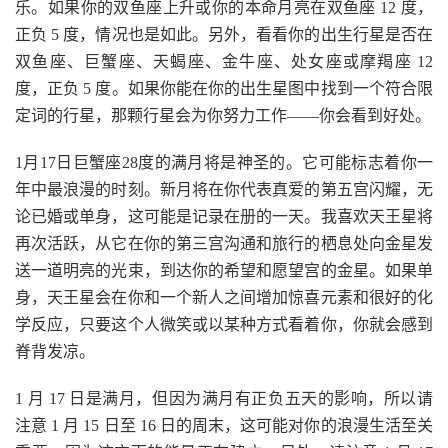
乐。如果你的双鱼座上升或你的本命月亮在双鱼座 12 度，
正负 5 度，情况也是如此。另外，看看你的出生行星是否在
双鱼座、巨蟹座、天蝎座、金牛座、处女座或摩羯座 12
度，正负 5 度。如果你能在你的出生星图中找到一个符合限
定词的行星，那颗行星会为你努力工作——你会看到好处。
1月17日巨蟹座28度的满月将是神圣的。它可能标志着你一
年中最浪漫的时刻。新月将在你代表真爱的第五宫闪耀，无
论已婚或单身，这可能是记录在册的一天。我喜欢天王星将
再次活跃，从它在你的第三宫沟通和旅行的栖息处向金星发
送一道明亮的光束，到达你的希望和愿望宫的金星。如果单
身，天王星会在你和一个新人之间增加惊喜元素和很好的化
学反应，只要这个人微笑或以某种方式看着你，你就会感到
脊背发凉。
1 月 17 日是满月，但因为满月有正负五天的影响，所以请
注意 1 月 15 日至 16 日的周末，这可能对你的浪漫生活至关