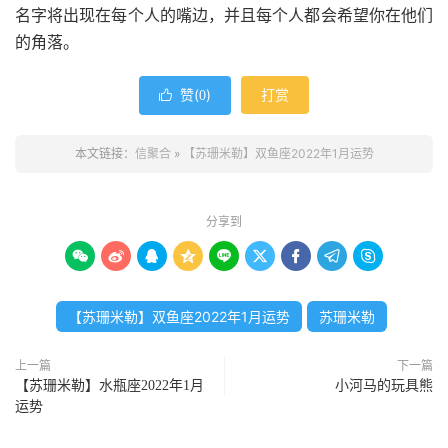
名字将出现在每个人的嘴边，并且每个人都会希望你在他们
的角落。
赞(
)
打赏

0
本文链接：
信聚合
»
【苏珊米勒】双鱼座2022年1月运势
分享到









【苏珊米勒】双鱼座2022年1月运势
苏珊米勒
上一篇
下一篇
【苏珊米勒】水瓶座2022年1月
小河马的玩具熊
运势