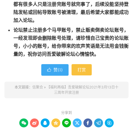
都有很多人只是注册完账号就完事了，后续没能坚持登
陆发帖或回帖导致账号被清理，最后希望大家都能成功
加入论坛。
论坛禁止注册多个马甲账号，禁止贩卖倒卖论坛账号，
一经发现即会删除账号处理，请珍惜自己宝贵的论坛账
号，小小的账号，给你带来的欢声笑语是无法用金钱衡
量的，祝你访问吾爱破解论坛心情愉快。
赞(
)
打赏

1
本文链接：
信聚合
»
【福利再临】吾爱破解论坛2021年3月13日十
三周年开放注册
分享到








