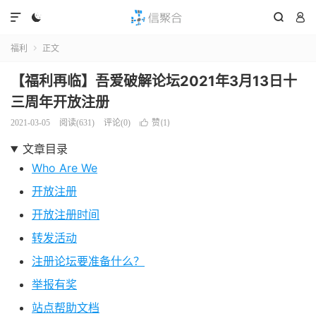




福利
正文

【福利再临】吾爱破解论坛2021年3月13日十
三周年开放注册
赞(
)
2021-03-05
阅读(
631
)
评论(0)

1
文章目录
Who Are We
开放注册
开放注册时间
转发活动
注册论坛要准备什么？
举报有奖
站点帮助文档